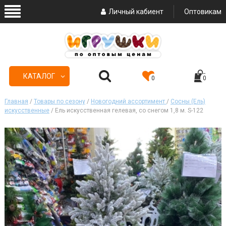
Личный кабиент
Оптовикам
КАТАЛОГ
0
0
Главная
/
Товары по сезону
/
Новогодний ассортимент
/
Сосны (Ель)
искусственные
/ Ель искусственная гелевая, со снегом 1,8 м. S-122