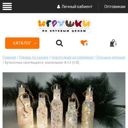
Личный кабиент
Оптовикам
КАТАЛОГ
0
0
Главная
/
Товары по сезону
/
Новогодний ассортимент
/
Ёлочные игрушки
/ Бутылочка светящаяся, маленькая А-13 (т/б)