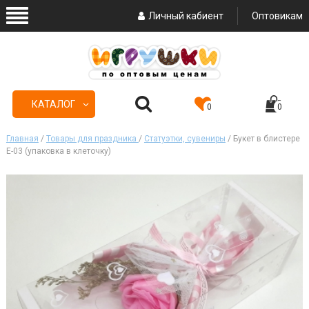
Личный кабиент
Оптовикам
КАТАЛОГ
0
0
Главная
/
Товары для праздника
/
Статуэтки, сувениры
/ Букет в блистере
Е-03 (упаковка в клеточку)