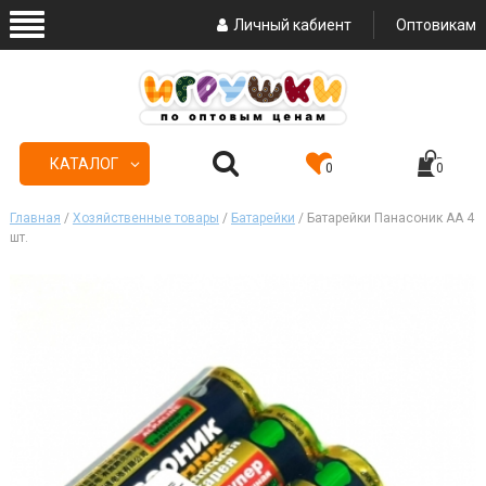
Личный кабиент
Оптовикам
КАТАЛОГ
0
0
Главная
/
Хозяйственные товары
/
Батарейки
/ Батарейки Панасоник АА 4
шт.