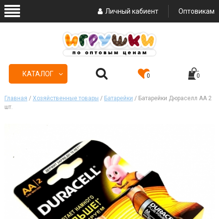
Личный кабиент
Оптовикам
КАТАЛОГ
0
0
Главная
/
Хозяйственные товары
/
Батарейки
/ Батарейки Дюраселл АА 2
шт.